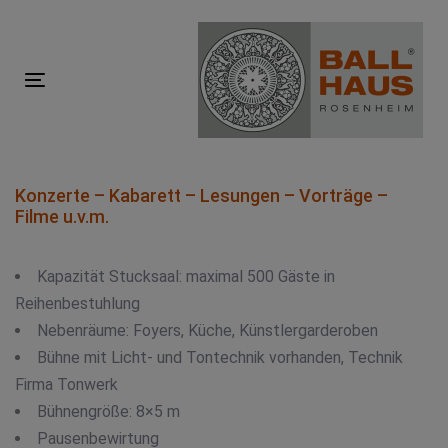
Skip
Skip
links
to
primary
Toggle
navigation
navigation
Skip
to
content
Konzerte – Kabarett – Lesungen – Vorträge –
Filme u.v.m.
Kapazität Stucksaal: maximal 500 Gäste in
Reihenbestuhlung
Nebenräume: Foyers, Küche, Künstlergarderoben
Bühne mit Licht- und Tontechnik vorhanden, Technik
Firma Tonwerk
Bühnengröße: 8×5 m
Pausenbewirtung