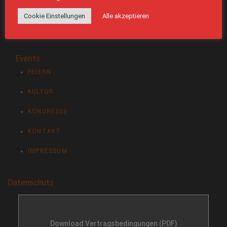
Fax: 08031 / 79 88 01
Cookie Einstellungen
Alle akzeptieren
E-Mail:
info@ballhaus-rosenheim.de
Events
FEIERN
KULTUR
KONGRESSE
KONTAKT
IMPRESSUM
Datenschutz
Download Vertragsbedingungen (PDF)